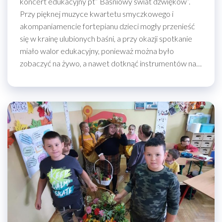
koncert edukacyjny pt” Baśniowy świat dźwięków”.
Przy pięknej muzyce kwartetu smyczkowego i
akompaniamencie fortepianu dzieci mogły przenieść
się w krainę ulubionych baśni, a przy okazji spotkanie
miało walor edukacyjny, ponieważ można było
zobaczyć na żywo, a nawet dotknąć instrumentów na…