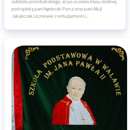
oddziału przedszkolnego, aż po uczniów klasy siódmej,
pod opieką pani Agnieszki Pyrcz oraz pani Alicji
Jakubczak.Uczniowie z entuzjazmem i…