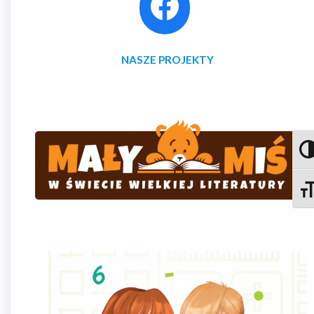
NASZE PROJEKTY
Prze
Zmie