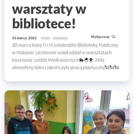
warsztaty w
bibliotece!
Wyłączony
31 marca, 2022
Autor
spwalawa
30 marca klasy II i III odwiedziły Bibliotekę Publiczną
w Walawie. Uczniowie wzięli udział w warsztatach
tworzenia ozdób Wielkanocnych🐇🐣🐥. Miłą
atmosferę dzieci zakończyły pracą plastyczną🐑🐑🐑