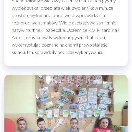
obchodziliśmy Światowy Dzień Muffinka. Ten pyszny
wypiek zyskał przez lata wielu zwolenników m.in. za
prostotę wykonania i możliwość wprowadzania
różnorodnych smaków. Wiele osób używa zamiennie
nazwy muffinek i babeczka. Uczennice kl.VII- Karolina i
Antosia postanowiły wykonać pyszne babeczki,
wykorzystując poznane na chemii prawo stałości
składu, tzn. sprawdziły podczas wykonywania…