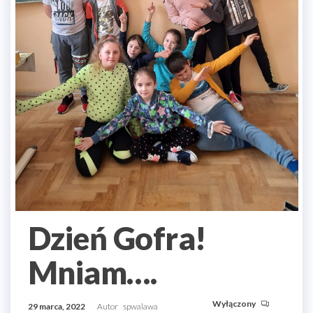
Dzień Gofra!
Mniam….
Wyłączony
29 marca, 2022
Autor
spwalawa