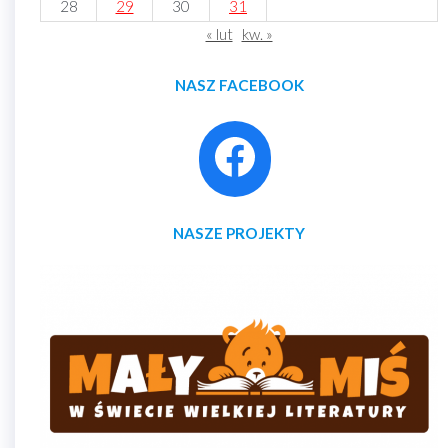
28
29
30
31
« lut
kw. »
NASZ FACEBOOK
NASZE PROJEKTY