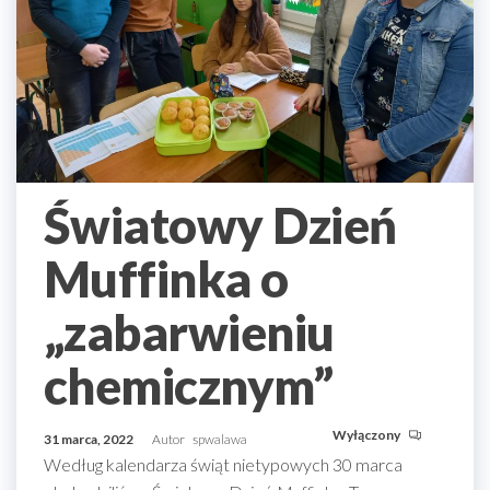
Światowy Dzień
Muffinka o
„zabarwieniu
chemicznym”
Wyłączony
31 marca, 2022
Autor
spwalawa
Według kalendarza świąt nietypowych 30 marca