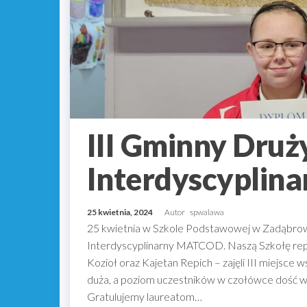
III Gminny Dru
Interdyscypli
25 kwietnia, 2024
Autor
spwalawa
25 kwietnia w Szkole Podstawowej w Zadąbrow
Interdyscyplinarny MATCOD. Naszą Szkołę repr
Kozioł oraz Kajetan Repich – zajęli III miejsce
duża, a poziom uczestników w czołówce dość 
Gratulujemy laureatom…