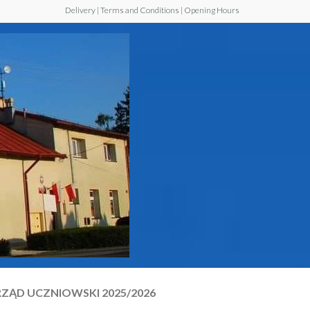
Delivery | Terms and Conditions | Opening Hours
Szkoła
Podstawowa z
Oddziałem
Przedszkolnym
im. Jana Pawła
II w Walawie
ZĄD UCZNIOWSKI 2025/2026