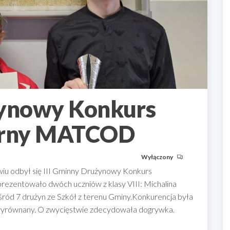
żynowy Konkurs
narny MATCOD
Wyłączony
iu odbył się III Gminny Drużynowy Konkurs
ezentowało dwóch uczniów z klasy VIII: Michalina
 wśród 7 drużyn ze Szkół z terenu Gminy.Konkurencja była
wyrównany. O zwycięstwie zdecydowała dogrywka.