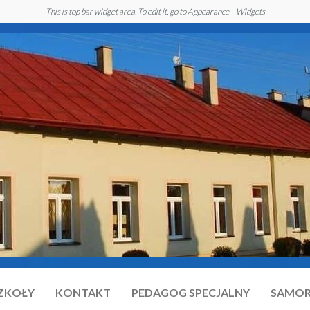
This is top bar widget area. To edit it, go to Appearance – Widgets
SZKOŁY
KONTAKT
PEDAGOG SPECJALNY
SAMOR