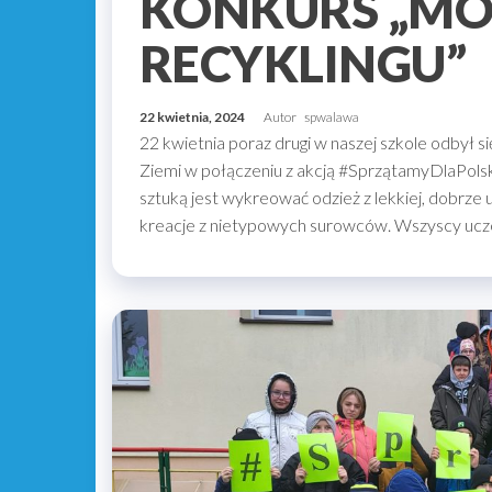
KONKURS „MO
RECYKLINGU”
22 kwietnia, 2024
Autor
spwalawa
22 kwietnia poraz drugi w naszej szkole odby
Ziemi w połączeniu z akcją #SprzątamyDlaPolski
sztuką jest wykreować odzież z lekkiej, dobrze u
kreacje z nietypowych surowców. Wszyscy ucze