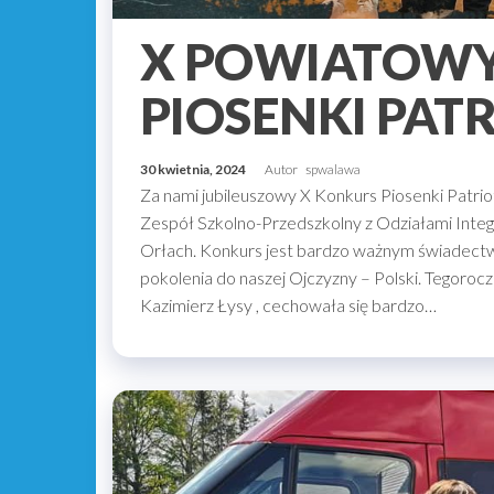
X POWIATOW
PIOSENKI PAT
30 kwietnia, 2024
Autor
spwalawa
Za nami jubileuszowy X Konkurs Piosenki Patrio
Zespół Szkolno-Przedszkolny z Odziałami Inte
Orłach. Konkurs jest bardzo ważnym świadect
pokolenia do naszej Ojczyzny – Polski. Tegorocz
Kazimierz Łysy , cechowała się bardzo…