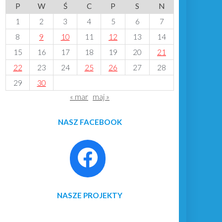
P
W
Ś
C
P
S
N
1
2
3
4
5
6
7
8
9
10
11
12
13
14
15
16
17
18
19
20
21
22
23
24
25
26
27
28
29
30
« mar
maj »
NASZ FACEBOOK
NASZE PROJEKTY