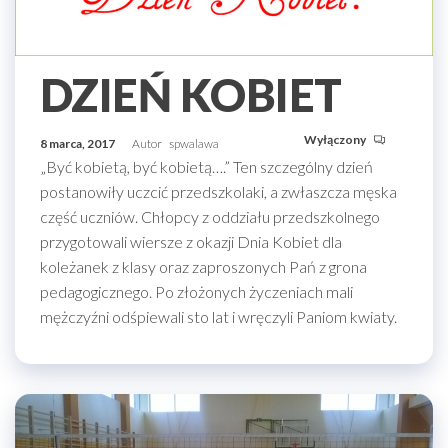
DZIEŃ KOBIET
Wyłączony
8 marca, 2017
Autor
spwalawa
„Być kobietą, być kobietą….” Ten szczególny dzień
postanowiły uczcić przedszkolaki, a zwłaszcza męska
część uczniów. Chłopcy z oddziału przedszkolnego
przygotowali wiersze z okazji Dnia Kobiet dla
koleżanek z klasy oraz zaproszonych Pań z grona
pedagogicznego. Po złożonych życzeniach mali
mężczyźni odśpiewali sto lat i wręczyli Paniom kwiaty.