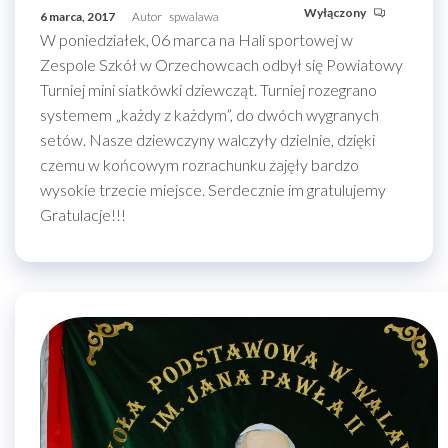
Wyłączony
6 marca, 2017
Autor
spwalawa
W poniedziałek, 06 marca na Hali sportowej w
Zespole Szkół w Orzechowcach odbył się Powiatowy
Turniej mini siatkówki dziewcząt. Turniej rozegrano
systemem „każdy z każdym”, do dwóch wygranych
setów. Nasze dziewczyny walczyły dzielnie, dzięki
czemu w końcowym rozrachunku zajęły bardzo
wysokie trzecie miejsce. Serdecznie im gratulujemy
Gratulacje!!!