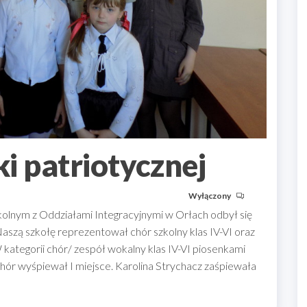
i patriotycznej
Wyłączony
kolnym z Oddziałami Integracyjnymi w Orłach odbył się
Naszą szkołę reprezentował chór szkolny klas IV-VI oraz
 kategorii chór/ zespół wokalny klas IV-VI piosenkami
chór wyśpiewał I miejsce. Karolina Strychacz zaśpiewała