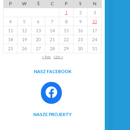
P
W
Ś
C
P
S
N
1
2
3
4
5
6
7
8
9
10
11
12
13
14
15
16
17
18
19
20
21
22
23
24
25
26
27
28
29
30
31
« kw.
cze »
NASZ FACEBOOK
NASZE PROJEKTY