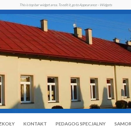
This is top bar widget area. To edit it, go to Appearance – Widgets
SZKOŁY
KONTAKT
PEDAGOG SPECJALNY
SAMOR