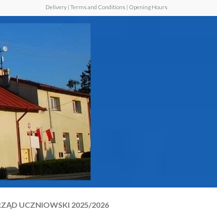
Delivery | Terms and Conditions | Opening Hours
Szkoła
Podstawowa z
Oddziałem
Przedszkolnym
im. Jana Pawła
II w Walawie
ZĄD UCZNIOWSKI 2025/2026