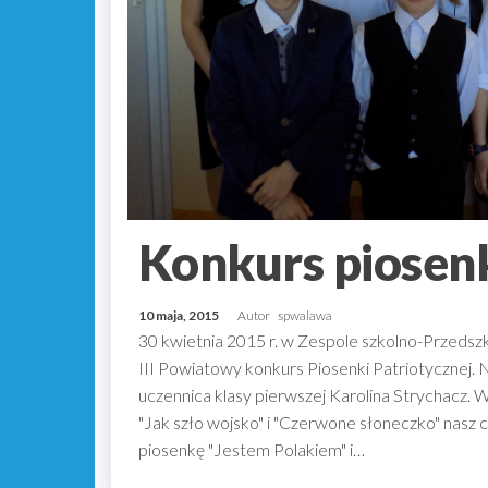
Konkurs piosenk
10 maja, 2015
Autor
spwalawa
30 kwietnia 2015 r. w Zespole szkolno-Przedsz
III Powiatowy konkurs Piosenki Patriotycznej. 
uczennica klasy pierwszej Karolina Strychacz. W
"Jak szło wojsko" i "Czerwone słoneczko" nasz 
piosenkę "Jestem Polakiem" i…