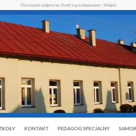
This is top bar widget area. To edit it, go to Appearance – Widgets
SZKOŁY
KONTAKT
PEDAGOG SPECJALNY
SAMOR