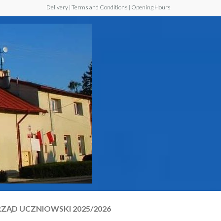
Delivery | Terms and Conditions | Opening Hours
Szkoła
Podstawowa z
Oddziałem
Przedszkolnym
im. Jana Pawła
II w Walawie
ZĄD UCZNIOWSKI 2025/2026