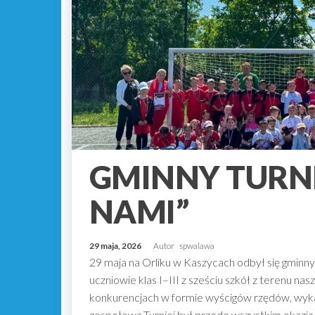
GMINNY TURNIE
NAMI”
29 maja, 2026
Autor
spwalawa
29 maja na Orliku w Kaszycach odbył się gminny 
uczniowie klas I–III z sześciu szkół z terenu na
konkurencjach w formie wyścigów rzędów, wykaz
zespołową.Turniej był przede wszystkim okazją