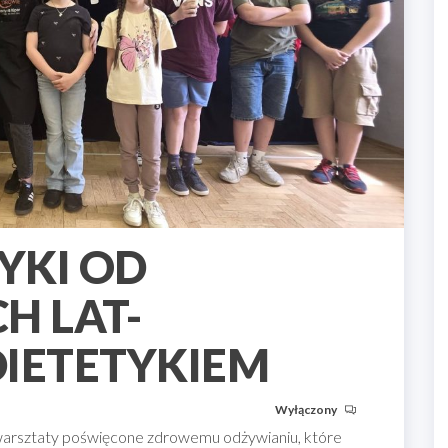
YKI OD
H LAT-
DIETETYKIEM
Wyłączony
 warsztaty poświęcone zdrowemu odżywianiu, które