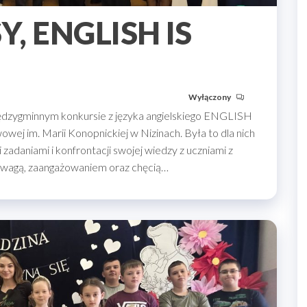
Y, ENGLISH IS
Wyłączony
międzygminnym konkursie z języka angielskiego ENGLISH
j im. Marii Konopnickiej w Nizinach. Była to dla nich
adaniami i konfrontacji swojej wiedzy z uczniami z
odwagą, zaangażowaniem oraz chęcią…