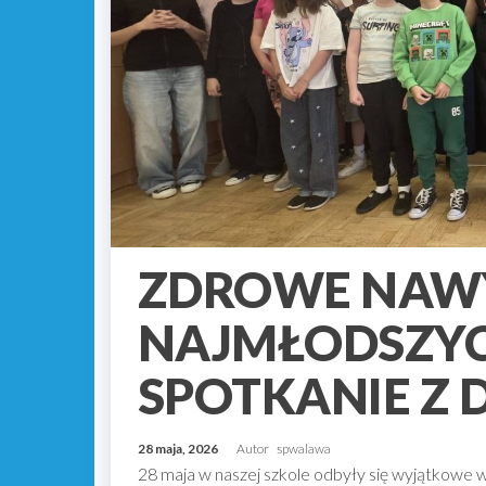
ZDROWE NAW
NAJMŁODSZYC
SPOTKANIE Z 
28 maja, 2026
Autor
spwalawa
28 maja w naszej szkole odbyły się wyjątkowe