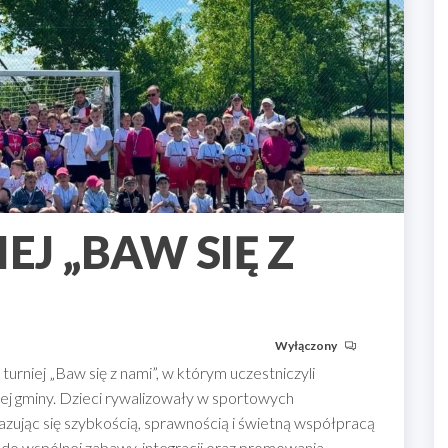
J „BAW SIĘ Z
Wyłączony
turniej „Baw się z nami”, w którym uczestniczyli
szej gminy. Dzieci rywalizowały w sportowych
ując się szybkością, sprawnością i świetną współpracą
 do wspólnej zabawy, integracji oraz promowania