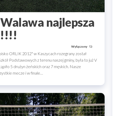
 Walawa najlepsza
!!!!
Wyłączony
isko ORLIK 2012" w Kaszycach rozegrany został
 Szkół Podstawowych z terenu naszej gminy, była to już V
stąpiło 5 drużyn żeńskich oraz 7 męskich. Nasze
ystkie mecze i w finale…