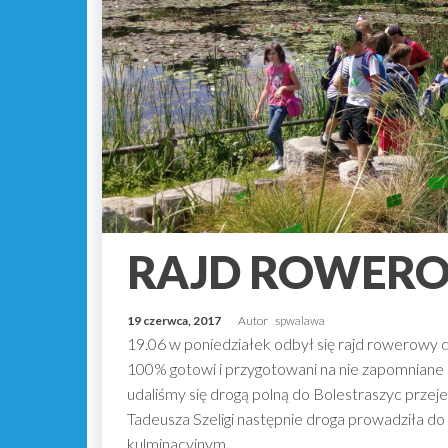
RAJD ROWER
19 czerwca, 2017
Autor
spwalawa
19.06 w poniedziałek odbył się rajd rowerowy dl
100% gotowi i przygotowani na nie zapomniane 
udaliśmy się drogą polną do Bolestraszyc prz
Tadeusza Szeligi następnie droga prowadziła do
kulminacyjnym…