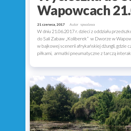
Wapowcach 21.
21 czerwca, 2017
Autor
spwalawa
W dniu 21.06.2017 r. dzieci z oddziału przedszko
do Sali Zabaw „Koliberek” w Dworze w Wapowca
w bajkowej scenerii afrykańskiej dżungli, gdzie c
piłkami, armatki pneumatyczne z tarczą intera