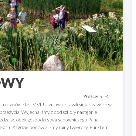
OWY
Wyłączony
a uczniów klas IV-VI. Uczniowie stawili się jak zawsze w
przeżycia. Wyjechaliśmy z pod szkoły następnie
ejeżdżając obok gospodarstwa sadowniczego Pana
 Fortu XI gdzie podziwialiśmy ruiny twierdzy. Punktem