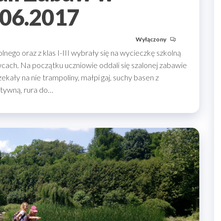
06.2017
Wyłączony
lnego oraz z klas I-III wybrały się na wycieczkę szkolną
ch. Na początku uczniowie oddali się szalonej zabawie
zekały na nie trampoliny, małpi gaj, suchy basen z
ktywną, rura do…