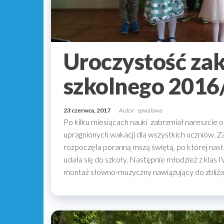
Uroczystość za
szkolnego 2016
23 czerwca, 2017
Autor
spwalawa
Po kilku miesiącach nauki zabrzmiał nareszcie
upragnionych wakacji dla wszystkich uczniów. 
rozpoczęła poranną mszą świętą, po której nas
udała się do szkoły. Następnie młodzież z klas 
montaż słowno-muzyczny nawiązujący do zbliż