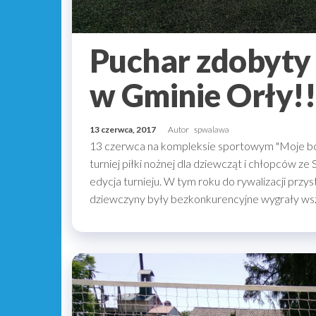
Puchar zdobyty
w Gminie Orły!!
13 czerwca, 2017
Autor
spwalawa
13 czerwca na kompleksie sportowym "Moje bo
turniej piłki nożnej dla dziewcząt i chłopców ze
edycja turnieju. W tym roku do rywalizacji przy
dziewczyny były bezkonkurencyjne wygrały wsz