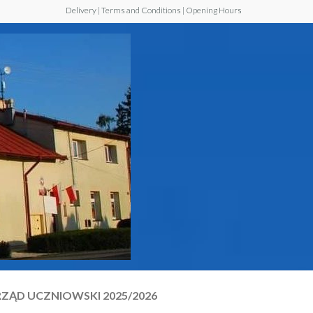
Delivery | Terms and Conditions | Opening Hours
Szkoła
Podstawowa z
Oddziałem
Przedszkolnym
im. Jana Pawła
II w Walawie
ZĄD UCZNIOWSKI 2025/2026