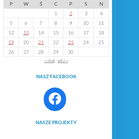
P
W
Ś
C
P
S
N
1
2
3
4
5
6
7
8
9
10
11
12
13
14
15
16
17
18
19
20
21
22
23
24
25
26
27
28
29
30
« maj
wrz »
NASZ FACEBOOK
NASZE PROJEKTY