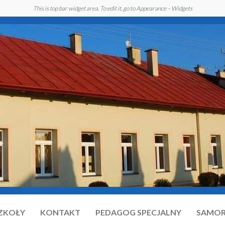
This is top bar widget area. To edit it, go to Appearance – Widgets
SZKOŁY
KONTAKT
PEDAGOG SPECJALNY
SAMOR