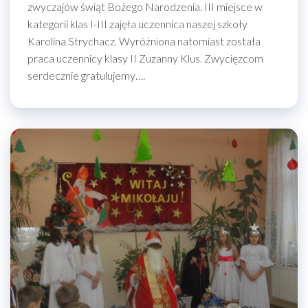
zwyczajów świąt Bożego Narodzenia. III miejsce w
kategorii klas I-III zajęła uczennica naszej szkoły
Karolina Strychacz. Wyróżniona natomiast została
praca uczennicy klasy II Zuzanny Klus. Zwycięzcom
serdecznie gratulujemy….