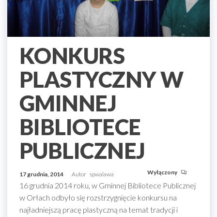
KONKURS
PLASTYCZNY W
GMINNEJ
BIBLIOTECE
PUBLICZNEJ
Wyłączony
17 grudnia, 2014
Autor
spwalawa
16 grudnia 2014 roku, w Gminnej Bibliotece Publicznej
w Orłach odbyło się rozstrzygnięcie konkursu na
najładniejszą pracę plastyczną na temat tradycji i