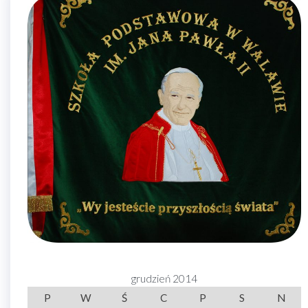
grudzień 2014
P
W
Ś
C
P
S
N