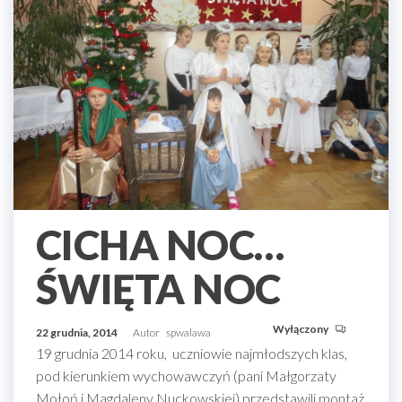
CICHA NOC…
ŚWIĘTA NOC
Wyłączony
22 grudnia, 2014
Autor
spwalawa
19 grudnia 2014 roku, uczniowie najmłodszych klas,
pod kierunkiem wychowawczyń (pani Małgorzaty
Mołoń i Magdaleny Nuckowskiej) przedstawili montaż