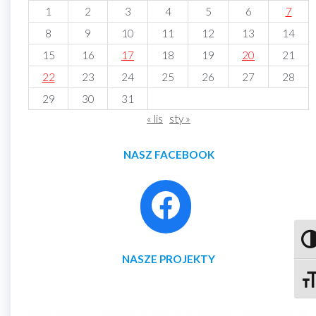
1
2
3
4
5
6
7
8
9
10
11
12
13
14
15
16
17
18
19
20
21
22
23
24
25
26
27
28
29
30
31
« lis
sty »
NASZ FACEBOOK
Prze
NASZE PROJEKTY
Zmie