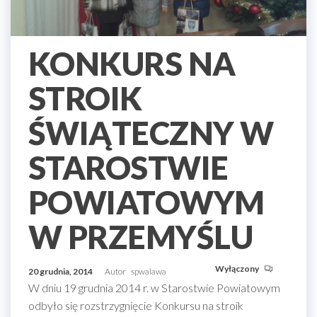
KONKURS NA
STROIK
ŚWIĄTECZNY W
STAROSTWIE
POWIATOWYM
W PRZEMYŚLU
Wyłączony
20 grudnia, 2014
Autor
spwalawa
W dniu 19 grudnia 2014 r. w Starostwie Powiatowym
odbyło się rozstrzygnięcie Konkursu na stroik