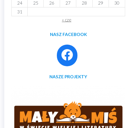
24
25
26
27
28
29
30
31
« cze
NASZ FACEBOOK
NASZE PROJEKTY