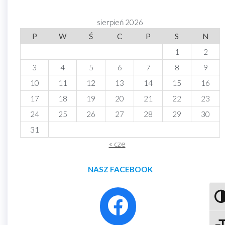
sierpień 2026
P
W
Ś
C
P
S
N
1
2
3
4
5
6
7
8
9
10
11
12
13
14
15
16
17
18
19
20
21
22
23
24
25
26
27
28
29
30
31
« cze
NASZ FACEBOOK
Prze