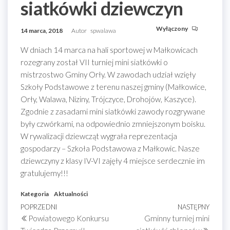
siatkówki dziewczyn
Wyłączony
14 marca, 2018
Autor
spwalawa
W dniach 14 marca na hali sportowej w Małkowicach
rozegrany został VII turniej mini siatkówki o
mistrzostwo Gminy Orły. W zawodach udział wzięły
Szkoły Podstawowe z terenu naszej gminy (Małkowice,
Orły, Walawa, Niziny, Trójczyce, Drohojów, Kaszyce).
Zgodnie z zasadami mini siatkówki zawody rozgrywane
były czwórkami, na odpowiednio zmniejszonym boisku.
W rywalizacji dziewcząt wygrała reprezentacja
gospodarzy – Szkoła Podstawowa z Małkowic. Nasze
dziewczyny z klasy IV-VI zajęły 4 miejsce serdecznie im
gratulujemy!!!
Kategoria
Aktualności
Nawigacja
Poprzedni
POPRZEDNI
NASTĘPNY
Nastę
Powiatowego Konkursu
Gminny turniej mini
wpis
wpis
wpisu