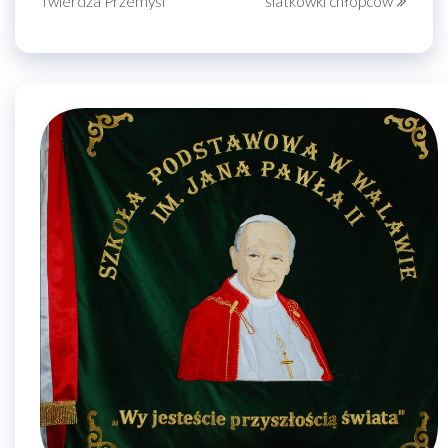
Twierdza Przemyśl
siatkówki chłopców