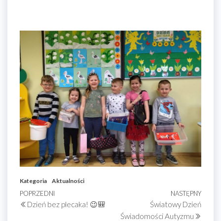
Kategoria
Aktualności
Nawigacja
Poprzedni
POPRZEDNI
NASTĘPNY
Nastę
Dzień bez plecaka! 😉🎒
Światowy Dzień
wpis
wpis
wpisu
Świadomości Autyzmu