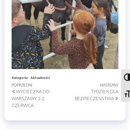
Kategoria
Aktualności
Prze
Nawigacja
Poprzedni
POPRZEDNI
NASTĘPNY
Nastę
WYCIECZKA DO
TYDZIEŃ DLA
wpis
wpis
wpisu
Zmie
WARSZAWY 1-2
BEZPIECZEŃSTWA
CZERWCA