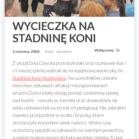
WYCIECZKA NA
STADNINĘ KONI
Wyłączony
1 czerwca, 2026
Autor
spwalawa
Z okazji Dnia Dziecka przedszkolaki oraz uczniowie klas I
i II naszej szkoły wybrali się na wyjątkową wycieczkę do
Stadnina Koni Hnatkowice
. Na uczestników czekało
mnóstwo ciekawych atrakcji i niezapomnianych
wrażeń.Dzieci miały okazję poznać codzienną opiekę
nad końmi – czesały je, karmiły oraz dowiedziały się
wielu ciekawostek na temat ich pielęgnacji. Nie zabrakło
również przejażdżek w siodle i bryczką, które
dostarczyły wszystkim wiele radości. Wolny czas
uczestnicy spędzili na zabawach na świeżym powietrzu,
a zwieńczeniem wycieczki było wspólne ognisko.To był