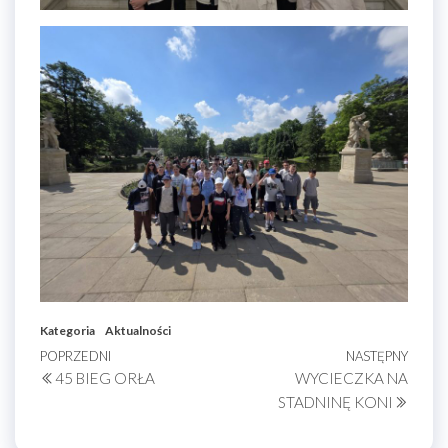
Kategoria
Aktualności
Nawigacja
Poprzedni
POPRZEDNI
NASTĘPNY
Nastę
45 BIEG ORŁA
WYCIECZKA NA
wpis
wpis
wpisu
STADNINĘ KONI