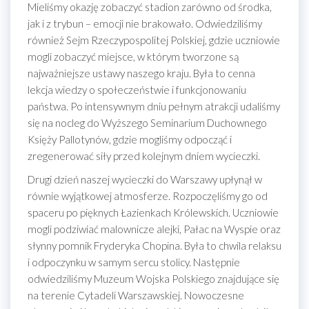
Mieliśmy okazję zobaczyć stadion zarówno od środka,
jak i z trybun – emocji nie brakowało. Odwiedziliśmy
również Sejm Rzeczypospolitej Polskiej, gdzie uczniowie
mogli zobaczyć miejsce, w którym tworzone są
najważniejsze ustawy naszego kraju. Była to cenna
lekcja wiedzy o społeczeństwie i funkcjonowaniu
państwa. Po intensywnym dniu pełnym atrakcji udaliśmy
się na nocleg do Wyższego Seminarium Duchownego
Księży Pallotynów, gdzie mogliśmy odpocząć i
zregenerować siły przed kolejnym dniem wycieczki.
Drugi dzień naszej wycieczki do Warszawy upłynął w
równie wyjątkowej atmosferze. Rozpoczęliśmy go od
spaceru po pięknych Łazienkach Królewskich. Uczniowie
mogli podziwiać malownicze alejki, Pałac na Wyspie oraz
słynny pomnik Fryderyka Chopina. Była to chwila relaksu
i odpoczynku w samym sercu stolicy. Następnie
odwiedziliśmy Muzeum Wojska Polskiego znajdujące się
na terenie Cytadeli Warszawskiej. Nowoczesne