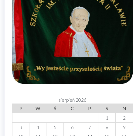
sierpień 2026
P
W
Ś
C
P
S
N
1
2
3
4
5
6
7
8
9