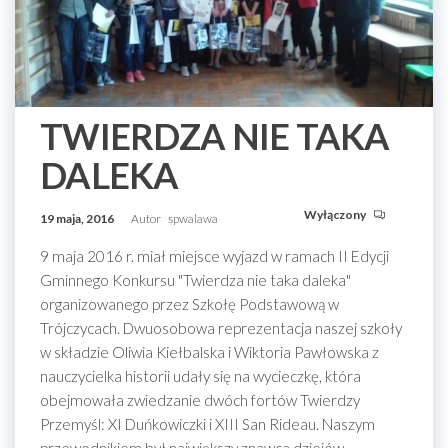
TWIERDZA NIE TAKA
DALEKA
Wyłączony
19 maja, 2016
Autor
spwalawa
9 maja 2016 r. miał miejsce wyjazd w ramach II Edycji
Gminnego Konkursu "Twierdza nie taka daleka"
organizowanego przez Szkołę Podstawową w
Trójczycach. Dwuosobowa reprezentacja naszej szkoły
w składzie Oliwia Kiełbalska i Wiktoria Pawłowska z
nauczycielka historii udały się na wycieczkę, która
obejmowała zwiedzanie dwóch fortów Twierdzy
Przemyśl: XI Duńkowiczki i XIII San Rideau. Naszym