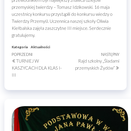
przewodnikiem był największy znawca dziejów
przemyskiej twierdzy – Tomasz Idzikowski. 16 maja
uczestnicy konkursu przystąpili do konkursu wiedzy o
Twierdzy Przemyśl. Uczennica naszej szkoły Oliwia
Kiełbalska zajęła zaszczytne III miejsce. Serdecznie
gratulujemy.
Kategoria
Aktualności
Nawigacja
Poprzedni
POPRZEDNI
NASTĘPNY
Nastę
TURNIEJ W
Rajd szkolny „Śladami
wpis
wpis
wpisu
KASZYCACH DLA KLAS I-
przemyskich Żydów”
III