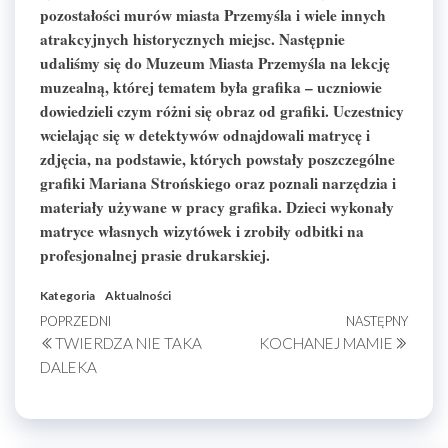
pozostałości murów miasta Przemyśla i wiele innych
atrakcyjnych historycznych miejsc. Następnie
udaliśmy się do Muzeum Miasta Przemyśla na lekcję
muzealną, której tematem była grafika – uczniowie
dowiedzieli czym różni się obraz od grafiki. Uczestnicy
wcielając się w detektywów odnajdowali matrycę i
zdjęcia, na podstawie, których powstały poszczególne
grafiki Mariana Strońskiego oraz poznali narzędzia i
materiały używane w pracy grafika. Dzieci wykonały
matryce własnych wizytówek i zrobiły odbitki na
profesjonalnej prasie drukarskiej.
Kategoria
Aktualności
Nawigacja
Poprzedni
POPRZEDNI
NASTĘPNY
Nastę
TWIERDZA NIE TAKA
KOCHANEJ MAMIE
wpis
wpis
wpisu
DALEKA