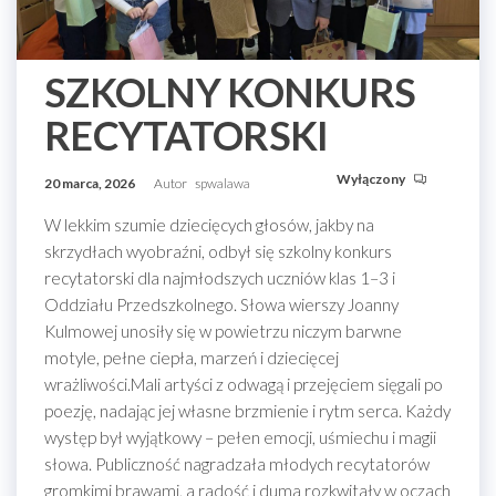
SZKOLNY KONKURS
RECYTATORSKI
Wyłączony
20 marca, 2026
Autor
spwalawa
W lekkim szumie dziecięcych głosów, jakby na
skrzydłach wyobraźni, odbył się szkolny konkurs
recytatorski dla najmłodszych uczniów klas 1–3 i
Oddziału Przedszkolnego. Słowa wierszy Joanny
Kulmowej unosiły się w powietrzu niczym barwne
motyle, pełne ciepła, marzeń i dziecięcej
wrażliwości.Mali artyści z odwagą i przejęciem sięgali po
poezję, nadając jej własne brzmienie i rytm serca. Każdy
występ był wyjątkowy – pełen emocji, uśmiechu i magii
słowa. Publiczność nagradzała młodych recytatorów
gromkimi brawami, a radość i duma rozkwitały w oczach