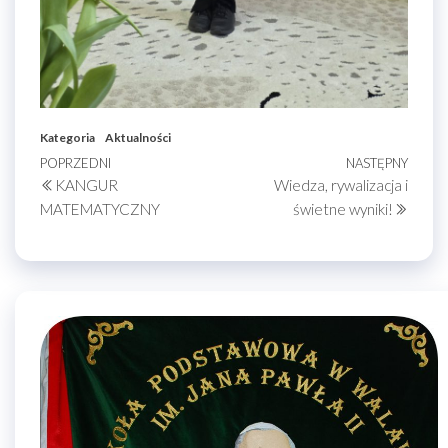
Kategoria
Aktualności
Nawigacja
Poprzedni
POPRZEDNI
NASTĘPNY
Nastę
KANGUR
Wiedza, rywalizacja i
wpis
wpis
wpisu
MATEMATYCZNY
świetne wyniki!