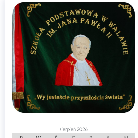
sierpień 2026
P
W
Ś
C
P
S
N