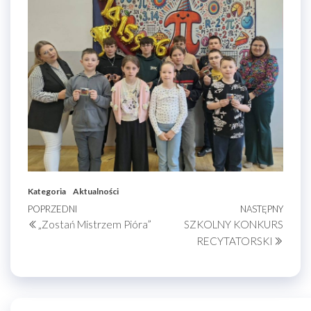
Kategoria
Aktualności
Nawigacja
Poprzedni
POPRZEDNI
NASTĘPNY
Nastę
„Zostań Mistrzem Pióra”
SZKOLNY KONKURS
wpis
wpis
wpisu
RECYTATORSKI