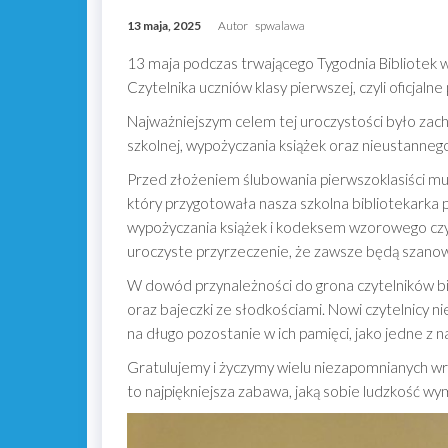
13 maja, 2025
Autor
spwalawa
13 maja podczas trwającego Tygodnia Bibliotek 
Czytelnika uczniów klasy pierwszej, czyli oficjalne
Najważniejszym celem tej uroczystości było zach
szkolnej, wypożyczania książek oraz nieustannego
Przed złożeniem ślubowania pierwszoklasiści mus
który przygotowała nasza szkolna bibliotekarka p
wypożyczania książek i kodeksem wzorowego czyt
uroczyste przyrzeczenie, że zawsze będą szanowa
W dowód przynależności do grona czytelników bib
oraz bajeczki ze słodkościami. Nowi czytelnicy n
na długo pozostanie w ich pamięci, jako jedne z n
Gratulujemy i życzymy wielu niezapomnianych wraż
to najpiękniejsza zabawa, jaką sobie ludzkość wy