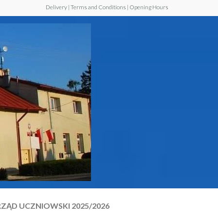
Delivery | Terms and Conditions | Opening Hours
Szkoła
Podstawowa z
Oddziałem
Przedszkolnym
im. Jana Pawła
II w Walawie
ZĄD UCZNIOWSKI 2025/2026