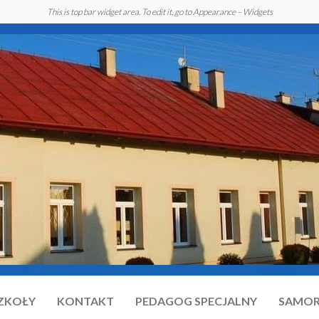
This is top bar widget area. To edit it, go to Appearance – Widgets
SZKOŁY
KONTAKT
PEDAGOG SPECJALNY
SAMOR