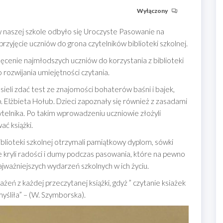
Wyłączony
w naszej szkole odbyło się Uroczyste Pasowanie na
 przyjęcie uczniów do grona czytelników biblioteki szkolnej.
ęcenie najmłodszych uczniów do korzystania z biblioteki
 rozwijania umiejętności czytania.
ieli zdać test ze znajomości bohaterów baśni i bajek,
. Elżbieta Hołub. Dzieci zapoznały się również z zasadami
elnika. Po takim wprowadzeniu uczniowie złożyli
ć książki.
lioteki szkolnej otrzymali pamiątkowy dyplom, sówki
ie kryli radości i dumy podczas pasowania, które na pewno
ajważniejszych wydarzeń szkolnych w ich życiu.
eń z każdej przeczytanej książki, gdyż ” czytanie ksiażek
myśliła” – (W. Szymborska).