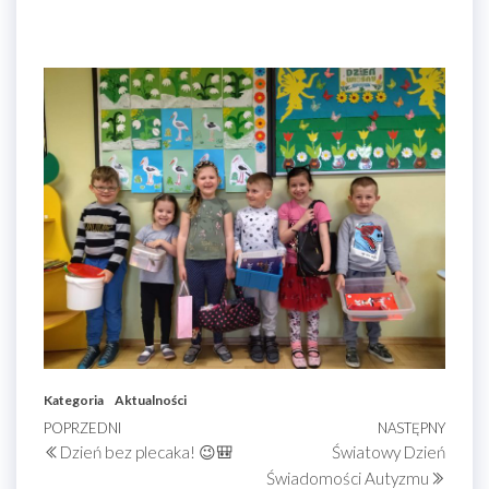
Kategoria
Aktualności
Nawigacja
Poprzedni
POPRZEDNI
NASTĘPNY
Nastę
Dzień bez plecaka! 😉🎒
Światowy Dzień
wpis
wpis
wpisu
Świadomości Autyzmu