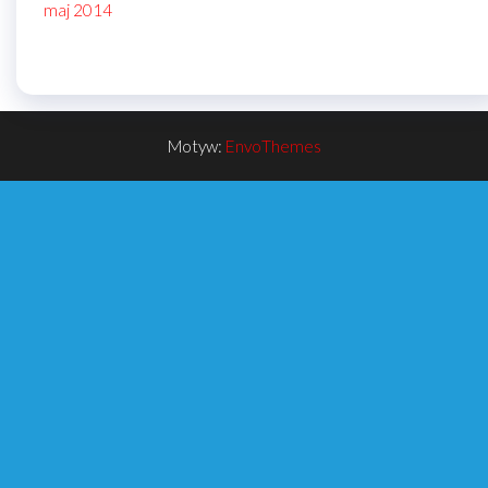
maj 2014
Motyw:
EnvoThemes