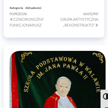
Kategoria
Aktualności
Nawigacja
Poprzedni
POPRZEDNI
NASTĘPNY
Nastę
CZWORONOŻNY
GRUPA ARTYSTYCZNA
wpis
wpis
wpisu
FUNKCJONARIUSZ
„REKONSTRUKTO”
Prze