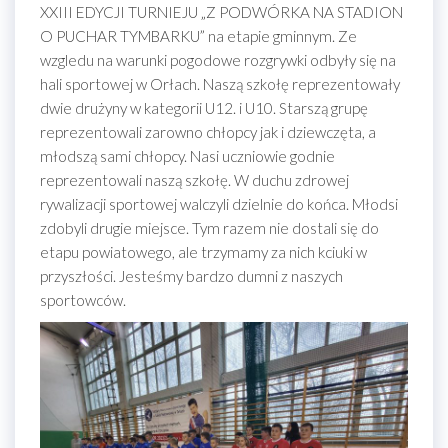
XXIII EDYCJI TURNIEJU „Z PODWÓRKA NA STADION
O PUCHAR TYMBARKU” na etapie gminnym. Ze
wzgledu na warunki pogodowe rozgrywki odbyły się na
hali sportowej w Orłach. Naszą szkołę reprezentowały
dwie drużyny w kategorii U12. i U10. Starszą grupę
reprezentowali zarowno chłopcy jak i dziewczęta, a
młodszą sami chłopcy. Nasi uczniowie godnie
reprezentowali naszą szkołę. W duchu zdrowej
rywalizacji sportowej walczyli dzielnie do końca. Młodsi
zdobyli drugie miejsce. Tym razem nie dostali się do
etapu powiatowego, ale trzymamy za nich kciuki w
przyszłości. Jesteśmy bardzo dumni z naszych
sportowców.