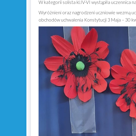
W kategorii solista kl.IV-VI wystąpiła uczennica 
Wyróżnieni oraz nagrodzeni uczniowie wezmą udz
obchodów uchwalenia Konstytucji 3 Maja – 30 kw