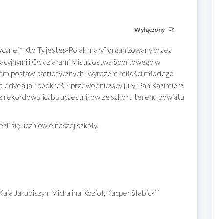
Wyłączony
ycznej ” Kto Ty jesteś-Polak mały” organizowany przez
racyjnymi i Oddziałami Mistrzostwa Sportowego w
em postaw patriotycznych i wyrazem miłości młodego
a edycja jak podkreślił przewodniczący jury, Pan Kazimierz
 rekordową liczbą uczestników ze szkół z terenu powiatu
i się uczniowie naszej szkoły.
ja Jakubiszyn, Michalina Kozioł, Kacper Słabicki i