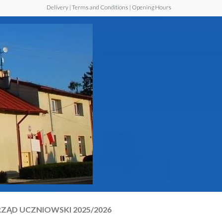
Delivery | Terms and Conditions | Opening Hours
Szkoła
Podstawowa z
Oddziałem
Przedszkolnym
im. Jana Pawła
II w Walawie
ZĄD UCZNIOWSKI 2025/2026