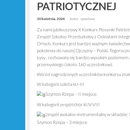
PATRIOTYCZNEJ
30 kwietnia, 2024
Autor
spwalawa
Za nami jubileuszowy X Konkurs Piosenki Patriot
Zespół Szkolno-Przedszkolny z Odziałami Integ
Orłach. Konkurs jest bardzo ważnym świadectw
pokolenia do naszej Ojczyzny – Polski. Tegoroczn
Łysy , cechowała się bardzo wysokim poziomem z
przemyskiego (około 160 uczestnikow).
Wśród nagrodzonych uczestników konkursu znaleźl
W kategorii solista kl.I-III
Szymon Rzepa – II miejsce.
W kategorii zespół/chór kl.IV-VIII
zespół wokalno-instrumentalny w składzie: Ka
Szymon Rzepa – 3 miejsce