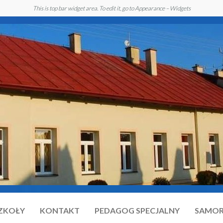
This is top bar widget area. To edit it, go to Appearance – Widgets
SZKOŁY
KONTAKT
PEDAGOG SPECJALNY
SAMOR