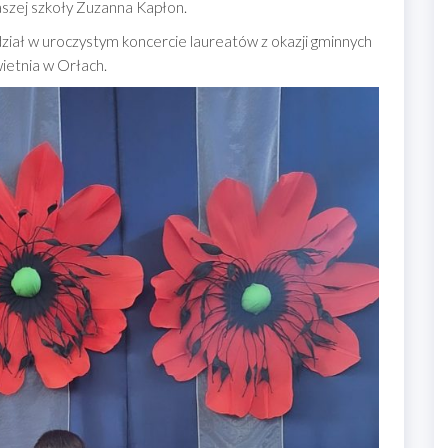
naszej szkoły Zuzanna Kapłon.
iał w uroczystym koncercie laureatów z okazji gminnych
ietnia w Orłach.