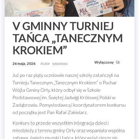
V GMINNY TURNIEJ
TAŃCA „TANECZNYM
KROKIEM”
Wyłączony
26 maja, 2026
Autor
spwalawa
Już po raz piąty uczniowie naszej szkoły zatańczyli na
Turnieju Tanecznym „Tanecznym Krokiem” o Puchar
Wójta Gminy Orły, który odbył się w Szkole
Podstawowej im. Świętej Jadwigi Królowej Polski w
Zadąbrowiu. Pomysłodawcą i koordynatorem konkursu
od początku jest Pan Rafał Zakielarz.
Konkurs to przede wszystkim integracja dzieci i
młodzieży z terenu gminy Orły oraz wspaniała wspólna
zabawa, świeto muzyki i tańca, który wciąż cieszy się