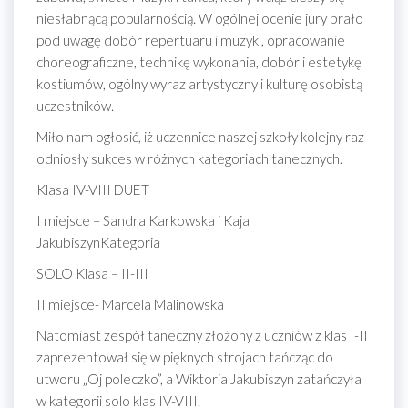
niesłabnącą popularnością. W ogólnej ocenie jury brało
pod uwagę dobór repertuaru i muzyki, opracowanie
choreograficzne, technikę wykonania, dobór i estetykę
kostiumów, ogólny wyraz artystyczny i kulturę osobistą
uczestników.
Miło nam ogłosić, iż uczennice naszej szkoły kolejny raz
odniosły sukces w różnych kategoriach tanecznych.
Klasa IV-VIII DUET
I miejsce – Sandra Karkowska i Kaja
JakubiszynKategoria
SOLO Klasa – II-III
II miejsce- Marcela Malinowska
Natomiast zespół taneczny złożony z uczniów z klas I-II
zaprezentował się w pięknych strojach tańcząc do
utworu „Oj poleczko”, a Wiktoria Jakubiszyn zatańczyła
w kategorii solo klas IV-VIII.