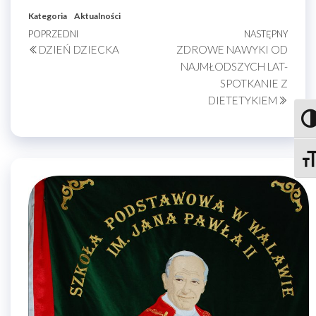
Kategoria
Aktualności
Nawigacja
Poprzedni
POPRZEDNI
NASTĘPNY
Nastę
DZIEŃ DZIECKA
ZDROWE NAWYKI OD
wpis
wpis
wpisu
NAJMŁODSZYCH LAT-
SPOTKANIE Z
DIETETYKIEM
Prze
Zmie