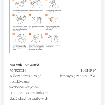
Kategoria
Aktualności
Nawigacja
Poprzedni
POPRZEDNI
NASTĘPNY
Nastę
Zawieszenie zajęć
Uczymy się w domu!!!
wpis
wpis
wpisu
dydaktyczno-
wychowawczych w
przedszkolach, szkołach i
placówkach oświatowych