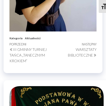
Zmie
Kategoria
Aktualności
Nawigacja
Poprzedni
POPRZEDNI
NASTĘPNY
Nastę
III GMINNY TURNIEJ
WARSZTATY
wpis
wpis
wpisu
TAŃCA „TANECZNYM
BIBLIOTECZNE
KROKIEM”