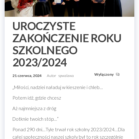
UROCZYSTE
ZAKOŃCZENIE ROKU
SZKOLNEGO
2023/2024
Wyłączony
21 czerwca, 2024
Autor
spwalawa
„Miłości, nadziei naładuj w kieszenie i chleb…
Potem idź, gdzie chcesz
Aż najmniejsza z dróg
Dotknie twoich stóp…”
Ponad 290 dni…Tyle trwał rok szkolny 2023/2024…Dla
całej społeczności naszej szkoły był to rok szczególnie