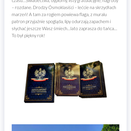
czasu…Świadectwa, dyplomy, listy gratulacyjne, nagrody
– rozdane. Drodzy Ósmoklasiści – lećcie na skrzydłach
marzeń! A tam za rogiem powiewa flaga, z muralu
patron przyjaźnie spogląda, lipy odurzają zapachem i
słychać jeszcze Wasz śmiech…lato zaprasza do tańca…
To był piękny rok!