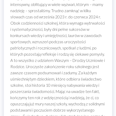
intensywny, obfitujący w wiele wyzwań, którym – mamy
nadzieję – sprostaliśmy. Trudno zamknąć w kilku
słowach czas od września 2023 r. do czerwca 2024 r.
Obok codzienności szkolnej, która wymaga wytrwałości
i systematyczności, były dni pełne sukcesów w
konkursach wiedzy i umiejętności, laurów w zawodach
sportowych, wzruszeń podczas uroczystości
patriotycznych i rocznicowych, spotkań z ludźmi, po
których pozostają refleksje i rodzą się ciekawe pomysły.
A to wszystko z udziałem Waszym – Drodzy Uczniowie i
Rodzice. Uroczyste zakończenie roku szkolnego jest
zawsze czasem podsumowań i zadumy. Za każdym
uśmiechniętym dzieckiem, które odbiera świadectwo
szkolne, stoi historia 10 miesięcy nabywania wiedzy i
poszerzania świadomości. Mając na uwadze ten fakt,
kończymy ten rok z wdzięcznością i nadzieją, że ci, co
opuszczają już mury naszej szkoły, wychodzą z solidnymi
podstawami i poczuciem dobrze wykorzystanego