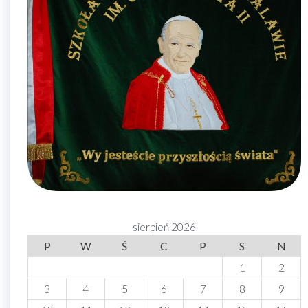
sierpień 2026
P
W
Ś
C
P
S
N
1
2
3
4
5
6
7
8
9