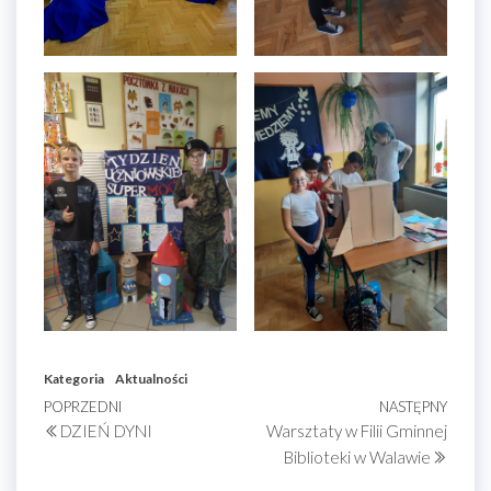
Kategoria
Aktualności
Nawigacja
Poprzedni
POPRZEDNI
NASTĘPNY
Nastę
DZIEŃ DYNI
Warsztaty w Filii Gminnej
wpis
wpis
wpisu
Biblioteki w Walawie