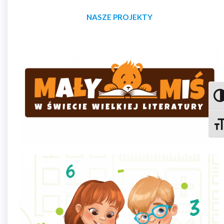
NASZE PROJEKTY
Prze
Zmie