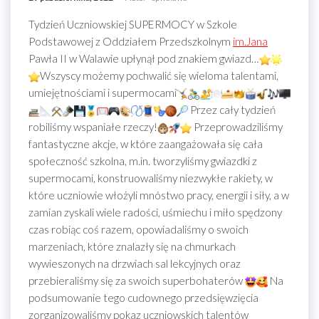
Tydzień Uczniowskiej SUPERMOCY w Szkole
Podstawowej z Oddziałem Przedszkolnym
im.Jana
Pawła II w Walawie upłynął pod znakiem gwiazd…
Wszyscy możemy pochwalić się wieloma talentami,
umiejętnościami i supermocami
Przez cały tydzień
robiliśmy wspaniałe rzeczy!
Przeprowadziliśmy
fantastyczne akcje, w które zaangażowała się cała
społeczność szkolna, m.in. tworzyliśmy gwiazdki z
supermocami, konstruowaliśmy niezwykłe rakiety, w
które uczniowie włożyli mnóstwo pracy, energii i siły, a w
zamian zyskali wiele radości, uśmiechu i miło spędzony
czas robiąc coś razem, opowiadaliśmy o swoich
marzeniach, które znalazły się na chmurkach
wywieszonych na drzwiach sal lekcyjnych oraz
przebieraliśmy się za swoich superbohaterów
Na
podsumowanie tego cudownego przedsięwzięcia
zorganizowaliśmy pokaz uczniowskich talentów