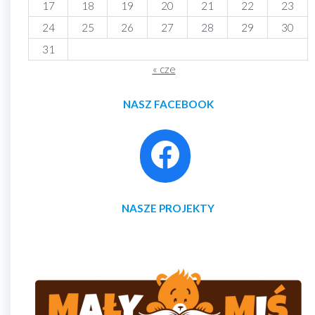
17
18
19
20
21
22
23
24
25
26
27
28
29
30
31
« cze
NASZ FACEBOOK
NASZE PROJEKTY