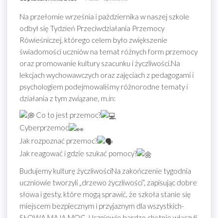
Na przełomie września i października w naszej szkole
odbył się Tydzień Przeciwdziałania Przemocy
Rówieśniczej, którego celem było zwiększenie
świadomości uczniów na temat różnych form przemocy
oraz promowanie kultury szacunku i życzliwości.Na
lekcjach wychowawczych oraz zajęciach z pedagogami i
psychologiem podejmowaliśmy różnorodne tematy i
działania z tym związane, m.in:
Co to jest przemoc?
Cyberprzemoc
Jak rozpoznać przemoc?
Jak reagować i gdzie szukać pomocy?
Budujemy kulturę życzliwościNa zakończenie tygodnia
uczniowie tworzyli „drzewo życzliwości”, zapisując dobre
słowa i gesty, które mogą sprawić, że szkoła stanie się
miejscem bezpiecznym i przyjaznym dla wszystkich-
SŁOWA MAJĄ MOC. Uczniowie bardzo chętnie włączyli