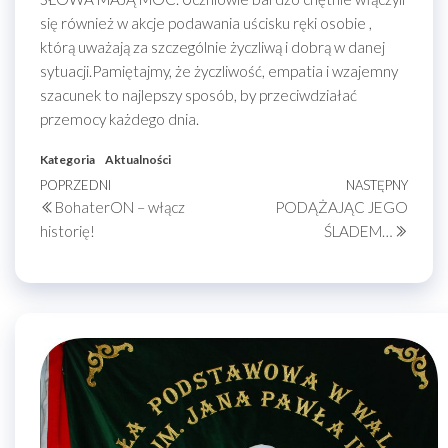
się również w akcje podawania uścisku ręki osobie ,
którą uważają za szczególnie życzliwą i dobrą w danej
sytuacji.Pamiętajmy, że życzliwość, empatia i wzajemny
szacunek to najlepszy sposób, by przeciwdziałać
przemocy każdego dnia.
Kategoria
Aktualności
Nawigacja
Poprzedni
POPRZEDNI
NASTĘPNY
Nastę
BohaterON – włącz
PODĄŻAJĄC JEGO
wpis
wpis
wpisu
historię!
ŚLADEM…