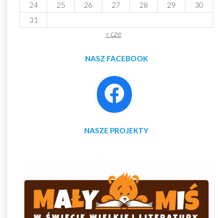
24
25
26
27
28
29
30
31
« cze
NASZ FACEBOOK
NASZE PROJEKTY