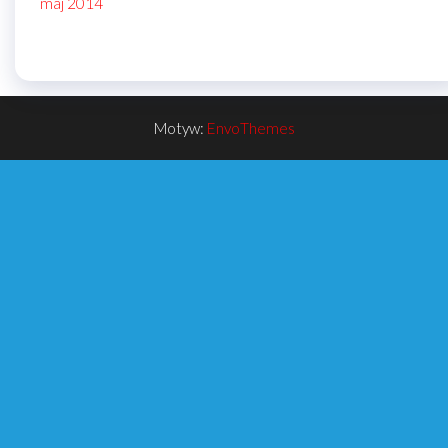
maj 2014
Motyw:
EnvoThemes