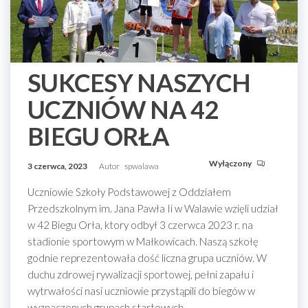
SUKCESY NASZYCH
UCZNIÓW NA 42
BIEGU ORŁA
Wyłączony
3 czerwca, 2023
Autor
spwalawa
Uczniowie Szkoły Podstawowej z Oddziałem
Przedszkolnym im. Jana Pawła Ii w Walawie wzięli udział
w 42 Biegu Orła, ktory odbył 3 czerwca 2023 r. na
stadionie sportowym w Małkowicach. Naszą szkołę
godnie reprezentowała dość liczna grupa uczniów. W
duchu zdrowej rywalizacji sportowej, pełni zapału i
wytrwałości nasi uczniowie przystąpili do biegów w
wyznaczonych grupach startowych.