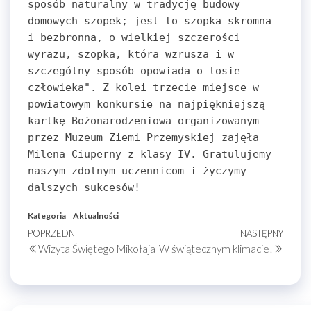
sposób naturalny w tradycję budowy 
domowych szopek; jest to szopka skromna 
i bezbronna, o wielkiej szczerości 
wyrazu, szopka, która wzrusza i w 
szczególny sposób opowiada o losie 
człowieka". Z kolei trzecie miejsce w 
powiatowym konkursie na najpiękniejszą 
kartkę Bożonarodzeniowa organizowanym 
przez Muzeum Ziemi Przemyskiej zajęła 
Milena Ciuperny z klasy IV. Gratulujemy 
naszym zdolnym uczennicom i życzymy 
dalszych sukcesów! 
Kategoria
Aktualności
Nawigacja
Poprzedni
POPRZEDNI
NASTĘPNY
Nastę
Wizyta Świętego Mikołaja
W świątecznym klimacie!
wpis
wpis
wpisu