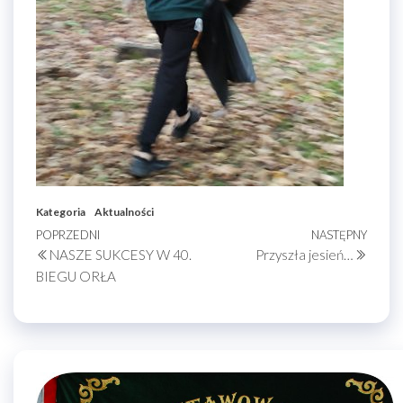
Kategoria
Aktualności
Nawigacja
Poprzedni
POPRZEDNI
NASTĘPNY
Nastę
NASZE SUKCESY W 40.
Przyszła jesień…
wpis
wpis
wpisu
BIEGU ORŁA