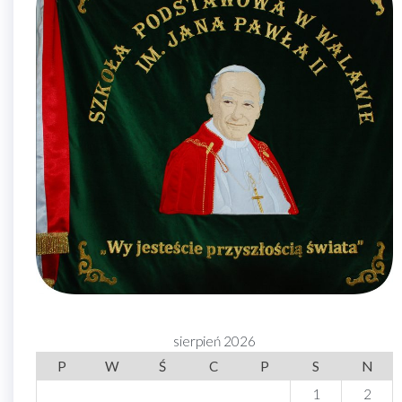
sierpień 2026
P
W
Ś
C
P
S
N
1
2