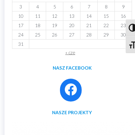
3
4
5
6
7
8
9
10
11
12
13
14
15
16
17
18
19
20
21
22
23
Prze
24
25
26
27
28
29
30
31
Zmie
« cze
NASZ FACEBOOK
NASZE PROJEKTY