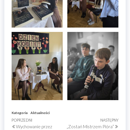
Kategoria
Aktualności
Nawigacja
Poprzedni
POPRZEDNI
NASTĘPNY
Nastę
Wychowanie przez
„Zostań Mistrzem Pióra”
wpis
wpis