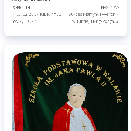
Kategoria
Aktualności
Nawigacja
Poprzedni
POPRZEDNI
NASTĘPNY
Nastę
10.12.2017 KIERMASZ
Sukces Martyny i Weroniki
wpis
wpis
wpisu
ŚWIĄTECZNY
w Turnieju Ping-Ponga.