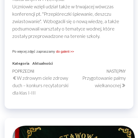
Uczniowie wzięli udział także w trwajacej wówczas
konferencji pt. "Przepióreczki śpiewanie, deszczu
zwiastowanie". Wzbogacili się o nową wiedzę, a także
podsumowali warsztaty o tematyce wodnej, które
zostały przeprowadzone na terenie szkoły.
Po więcej zdjęć zapraszamy
do galerii >>
Kategoria
Aktualności
Nawigacja
Poprzedni
POPRZEDNI
NASTĘPNY
Nastę
W zdrowym ciele zdrowy
Przygotowanie palmy
wpis
wpis
wpisu
duch – konkurs recytatorski
wielkanocnej
dla klas I-III