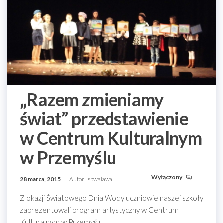
„Razem zmieniamy
świat” przedstawienie
w Centrum Kulturalnym
w Przemyślu
Wyłączony
28 marca, 2015
Autor
spwalawa
Z okazji Światowego Dnia Wody uczniowie naszej szkoły
zaprezentowali program artystyczny w Centrum
Kulturalnym w Przemyślu.