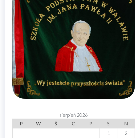
sierpień 2026
P
W
Ś
C
P
S
N
1
2