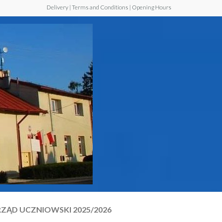
Delivery | Terms and Conditions | Opening Hours
Szkoła
Podstawowa z
Oddziałem
Przedszkolnym
im. Jana Pawła
II w Walawie
ZĄD UCZNIOWSKI 2025/2026