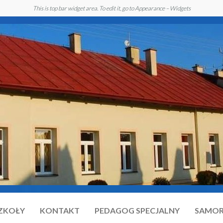
This is top bar widget area. To edit it, go to Appearance – Widgets
SZKOŁY
KONTAKT
PEDAGOG SPECJALNY
SAMOR