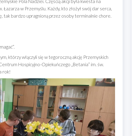
rzemyskie Pola Nadziei. Częścią akcji była kwesta na
 Łazarza w Przemyślu. Każdy, kto złożył swój dar serca,
ę, tak bardzo upragnioną przez osoby terminalnie chore.
omagać”.
m, którzy włączyli się w tegoroczną akcję Przemyskich
z Centrum Hospicyjno-Opiekuńczego „Betania” im. św.
a rok!