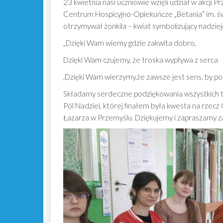
23 kwietnia nasi uczniowie wzięli udział w akcji P
Centrum Hospicyjno-Opiekuńcze „Betania” im. św.
otrzymywał żonkila – kwiat symbolizujący nadziej
„Dzięki Wam wiemy gdzie zakwita dobro,
Dzięki Wam czujemy, że troska wypływa z serca
,Dzięki Wam wierzymy,że zawsze jest sens, by p
Składamy serdeczne podziękowania wszystkich ty
Pól Nadziei, której finałem była kwesta na rzec
Łazarza w Przemyślu. Dziękujemy i zapraszamy z