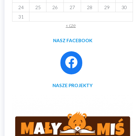
24
25
26
27
28
29
30
31
« cze
NASZ FACEBOOK
NASZE PROJEKTY