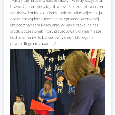
„Pasuję Cię na ucznia naszej szkoły!”. Wtedy wszyscy bili
brawo. Czułem się tak, jakbym właśnie został rycerzem
szkoły!Na koniec zrobiliśmy sobie wspólne zdjęcie, a ja
dostałem dyplom i upominek w ogromnej czerwonej
kredce z napisem Pasowanie. W klasie czekał na nas
słodki poczęstunek, który przygotowały dla nas Nasze
kochane mamy. To był cudowny dzień, którego na
pewno długo nie zapomnę!