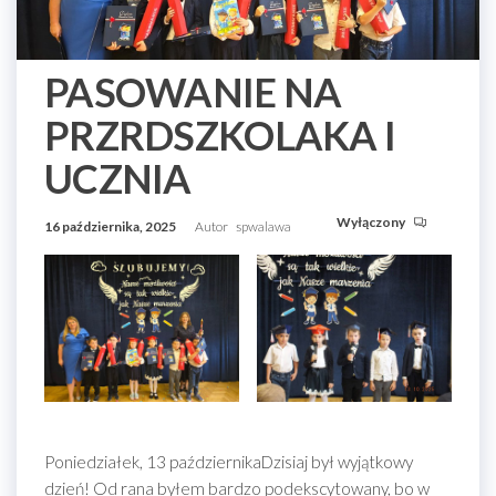
PASOWANIE NA
PRZRDSZKOLAKA I
UCZNIA
Wyłączony
16 października, 2025
Autor
spwalawa
Poniedziałek, 13 październikaDzisiaj był wyjątkowy
dzień! Od rana byłem bardzo podekscytowany, bo w