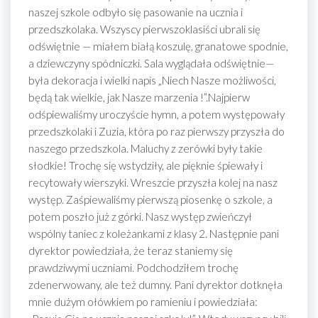
naszej szkole odbyło się pasowanie na ucznia i
przedszkolaka. Wszyscy pierwszoklasiści ubrali się
odświętnie — miałem białą koszulę, granatowe spodnie,
a dziewczyny spódniczki. Sala wyglądała odświętnie—
była dekoracja i wielki napis „Niech Nasze możliwości,
będą tak wielkie, jak Nasze marzenia !”.Najpierw
odśpiewaliśmy uroczyście hymn, a potem występowały
przedszkolaki i Zuzia, która po raz pierwszy przyszła do
naszego przedszkola. Maluchy z zerówki były takie
słodkie! Trochę się wstydziły, ale pięknie śpiewały i
recytowały wierszyki. Wreszcie przyszła kolej na nasz
występ. Zaśpiewaliśmy pierwszą piosenkę o szkole, a
potem poszło już z górki. Nasz występ zwieńczył
wspólny taniec z koleżankami z klasy 2. Następnie pani
dyrektor powiedziała, że teraz staniemy się
prawdziwymi uczniami. Podchodziłem trochę
zdenerwowany, ale też dumny. Pani dyrektor dotknęła
mnie dużym ołówkiem po ramieniu i powiedziała: