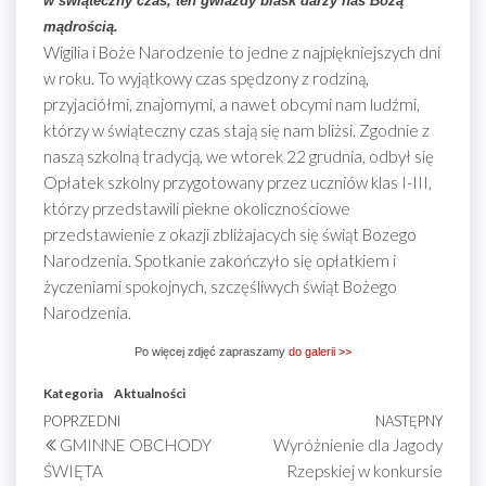
w świąteczny czas, ten gwiazdy blask darzy nas Bożą
mądrością.
Wigilia i Boże Narodzenie to jedne z najpiękniejszych dni
w roku. To wyjątkowy czas spędzony z rodziną,
przyjaciółmi, znajomymi, a nawet obcymi nam ludźmi,
którzy w świąteczny czas stają się nam bliżsi. Zgodnie z
naszą szkolną tradycją, we wtorek 22 grudnia, odbył się
Opłatek szkolny przygotowany przez uczniów klas I-III,
którzy przedstawili piekne okolicznościowe
przedstawienie z okazji zbliżajacych się świąt Bozego
Narodzenia. Spotkanie zakończyło się opłatkiem i
życzeniami spokojnych, szczęśliwych świąt Bożego
Narodzenia.
Po więcej zdjęć zapraszamy
do galerii >>
Kategoria
Aktualności
Nawigacja
Poprzedni
POPRZEDNI
NASTĘPNY
Nastę
GMINNE OBCHODY
Wyróżnienie dla Jagody
wpis
wpis
wpisu
ŚWIĘTA
Rzepskiej w konkursie