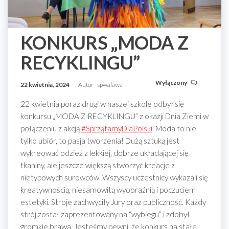
KONKURS „MODA Z
RECYKLINGU”
Wyłączony
22 kwietnia, 2024
Autor
spwalawa
22 kwietnia poraz drugi w naszej szkole odbył się
konkursu „MODA Z RECYKLINGU” z okazji Dnia Ziemi w
połączeniu z akcją
#SprzątamyDlaPolski
. Moda to nie
tylko ubiór, to pasja tworzenia! Dużą sztuką jest
wykreować odzież z lekkiej, dobrze układającej się
tkaniny, ale jeszcze większą stworzyć kreacje z
nietypowych surowców. Wszyscy uczestnicy wykazali się
kreatywnością, niesamowitą wyobraźnią i poczuciem
estetyki. Stroje zachwyciły Jury oraz publiczność. Każdy
strój został zaprezentowany na “wybiegu” i zdobył
gromkie brawa. Jesteśmy pewni, że konkurs na stałe