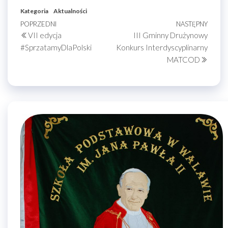
Kategoria
Aktualności
Nawigacja
Poprzedni
POPRZEDNI
NASTĘPNY
Nastę
VII edycja
III Gminny Drużynowy
wpis
wpis
wpisu
#SprzatamyDlaPolski
Konkurs Interdyscyplinarny
MATCOD