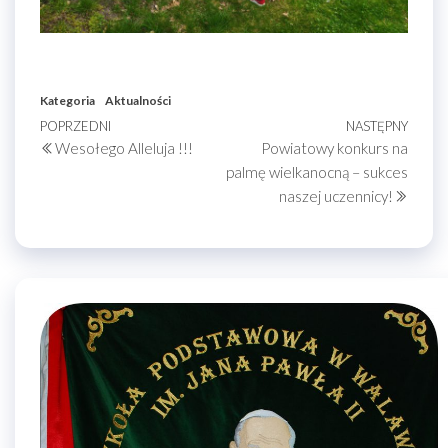
Kategoria
Aktualności
Nawigacja
Poprzedni
POPRZEDNI
NASTĘPNY
Nastę
Wesołego Alleluja !!!
Powiatowy konkurs na
wpis
wpis
wpisu
palmę wielkanocną – sukces
naszej uczennicy!