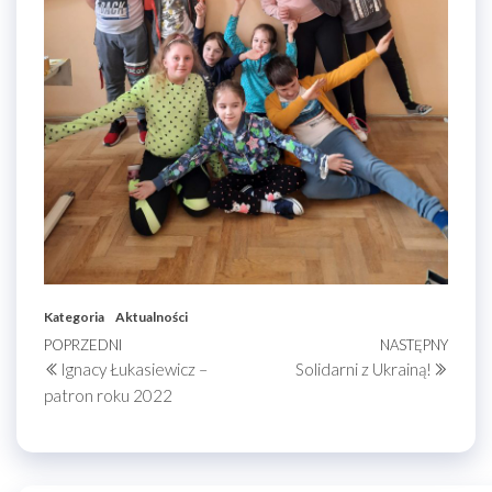
Kategoria
Aktualności
Nawigacja
Poprzedni
POPRZEDNI
NASTĘPNY
Nastę
Ignacy Łukasiewicz –
Solidarni z Ukrainą!
wpis
wpis
wpisu
patron roku 2022