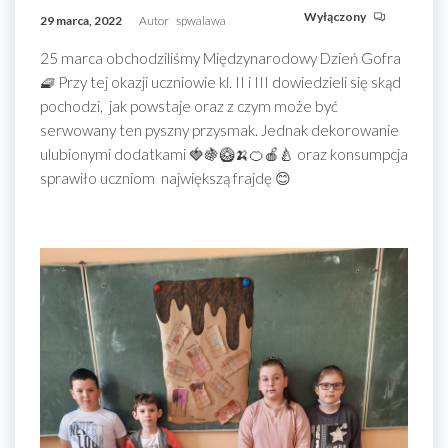
Wyłączony
29 marca, 2022
Autor
spwalawa
25 marca obchodziliśmy Międzynarodowy Dzień Gofra
🧇 Przy tej okazji uczniowie kl. II i III dowiedzieli się skąd
pochodzi, jak powstaje oraz z czym może być
serwowany ten pyszny przysmak. Jednak dekorowanie
ulubionymi dodatkami 🍓🍇🥝🍌🍊🍎🍐 oraz konsumpcja
sprawiło uczniom największą frajdę 😊