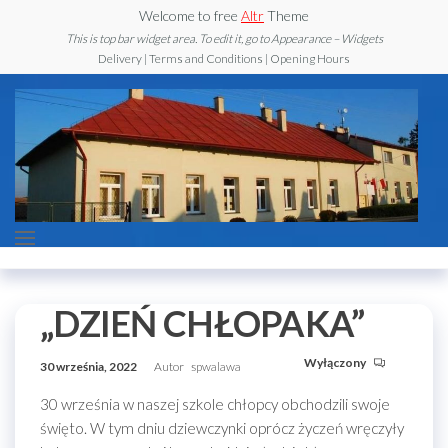
Przejdź
Welcome to free
Altr
Theme
do
This is top bar widget area. To edit it, go to Appearance – Widgets
Delivery | Terms and Conditions | Opening Hours
treści
Szkoła
Podstawowa z
Oddziałem
Przedszkolnym
„DZIEŃ CHŁOPAKA”
im. Jana Pawła
II w Walawie
Wyłączony
30 września, 2022
Autor
spwalawa
30 września w naszej szkole chłopcy obchodzili swoje
święto. W tym dniu dziewczynki oprócz życzeń wręczyły