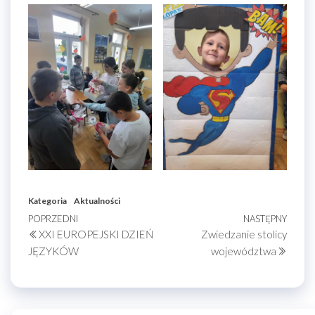
Kategoria
Aktualności
Nawigacja
Poprzedni
POPRZEDNI
NASTĘPNY
Nastę
XXI EUROPEJSKI DZIEŃ
Zwiedzanie stolicy
wpis
wpis
wpisu
JĘZYKÓW
województwa