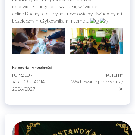
odpowiedzialnego poruszania się w świecie
online.Dbamy o to, aby nasi uczniowie byli świadomymi i
bezpiecznymi użytkownikami internetu
Kategoria
Aktualności
Nawigacja
Poprzedni
POPRZEDNI
NASTĘPNY
Nastę
REKRUTACJA
Wychowanie przez sztukę
wpis
wpis
wpisu
2026/2027