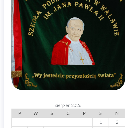
sierpień 2026
P
W
Ś
C
P
S
N
1
2