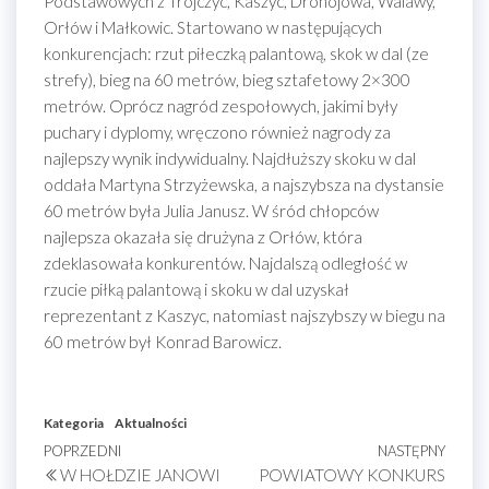
Podstawowych z Trójczyc, Kaszyc, Drohojowa, Walawy,
Orłów i Małkowic. Startowano w następujących
konkurencjach: rzut piłeczką palantową, skok w dal (ze
strefy), bieg na 60 metrów, bieg sztafetowy 2×300
metrów. Oprócz nagród zespołowych, jakimi były
puchary i dyplomy, wręczono również nagrody za
najlepszy wynik indywidualny. Najdłuższy skoku w dal
oddała Martyna Strzyżewska, a najszybsza na dystansie
60 metrów była Julia Janusz. W śród chłopców
najlepsza okazała się drużyna z Orłów, która
zdeklasowała konkurentów. Najdalszą odległość w
rzucie piłką palantową i skoku w dal uzyskał
reprezentant z Kaszyc, natomiast najszybszy w biegu na
60 metrów był Konrad Barowicz.
Kategoria
Aktualności
Nawigacja
Poprzedni
POPRZEDNI
NASTĘPNY
Nastę
W HOŁDZIE JANOWI
POWIATOWY KONKURS
wpis
wpis