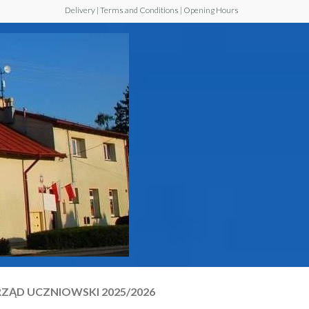
Delivery | Terms and Conditions | Opening Hours
Szkoła
Podstawowa z
Oddziałem
Przedszkolnym
im. Jana Pawła
II w Walawie
ZĄD UCZNIOWSKI 2025/2026