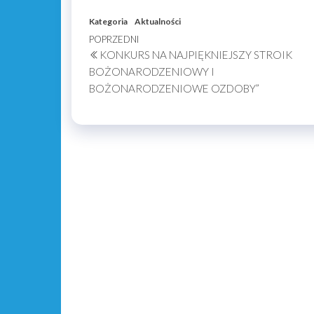
Kategoria
Aktualności
Nawigacja
Poprzedni
POPRZEDNI
KONKURS NA NAJPIĘKNIEJSZY STROIK
wpis
wpisu
BOŻONARODZENIOWY I
BOŻONARODZENIOWE OZDOBY”