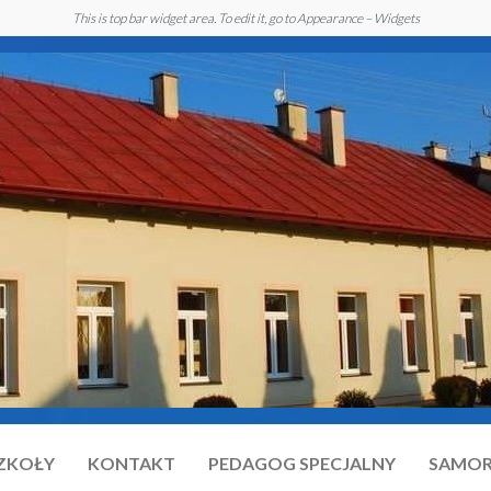
This is top bar widget area. To edit it, go to Appearance – Widgets
SZKOŁY
KONTAKT
PEDAGOG SPECJALNY
SAMOR